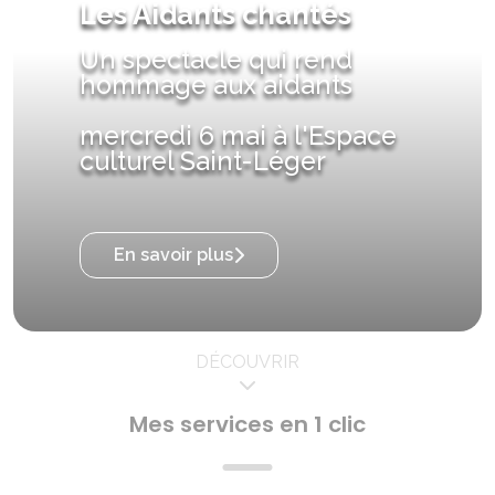
Les Aidants chantés
Un spectacle qui rend
hommage aux aidants
mercredi 6 mai à l'Espace
culturel Saint-Léger
En savoir plus
DÉCOUVRIR
Mes services en 1 clic