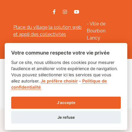
- Ville de
Place du village la solution web
Bourbon
et appli des collectivités
Lancy
Mentions légales
-
-
Gestion des cookies
Votre commune respecte votre vie privée
Sur ce site, nous utilisons des cookies pour mesurer
l’audience et améliorer votre expérience de navigation.
Les labels
Vous pouvez sélectionner ici les services que vous
allez autoriser.
Je préfère choisir
-
Politique de
confidentialité
J'accepte
Je refuse