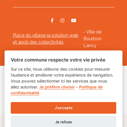
- Ville de
Place du village la solution web
Bourbon
et appli des collectivités
Lancy
Mentions légales
-
-
Gestion des cookies
Votre commune respecte votre vie privée
Sur ce site, nous utilisons des cookies pour mesurer
l’audience et améliorer votre expérience de navigation.
Les labels
Vous pouvez sélectionner ici les services que vous
allez autoriser.
Je préfère choisir
-
Politique de
confidentialité
J'accepte
Je refuse