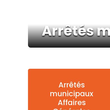
Arrêtés 
Arrêtés
municipaux
Affaires