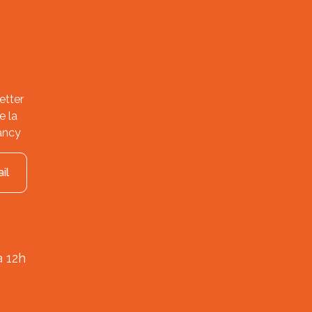
etter
e la
ancy
il
à 12h