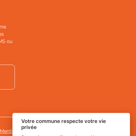
ème
es
SMS ou
Votre commune respecte votre vie
privée
Mentions légales
-
-
Gestion des cookies