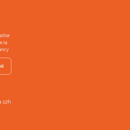
etter
e la
ancy
il
à 12h