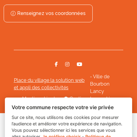
Renseignez vos coordonnées
- Ville de
Place du village la solution web
Bourbon
et appli des collectivités
Lancy
Mentions légales
-
Gestion des cookies
Votre commune respecte votre vie privée
Sur ce site, nous utilisons des cookies pour mesurer
l’audience et améliorer votre expérience de navigation.
Les labels
Vous pouvez sélectionner ici les services que vous
allez autoriser.
Je préfère choisir
-
Politique de