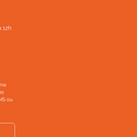
à 12h
ème
es
SMS ou