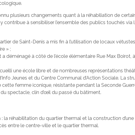
cologique.
nu plusieurs changements quant à la réhabiliation de certai
 contribue à sensibiliser l’ensemble des publics touchés via l
uartier de Saint-Denis a mis fin à l’utilisation de locaux vétus
re » ;
rt a déménagé à côté de l’école élémentaire Rue Max Boirot, à
ccueilli une école libre et de nombreuses représentations théâ
 d’Info Jeunes et du Centre Communal d’Action Sociale. La st
 cette femme iconique, résistante pendant la Seconde Guerr
du spectacle, clin d’œil du passé du bâtiment.
on : la réhabilitation du quartier thermal et la construction d’
s entre le centre-ville et le quartier thermal.