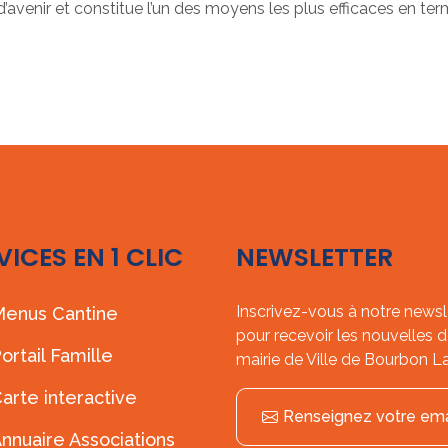
’avenir et constitue l’un des moyens les plus efficaces en ter
VICES EN 1 CLIC
NEWSLETTER
Inscrivez-vous à notre newsl
enus Cantine
pour recevoir les nouvelles d
ortail Famille
mairie de Ville de Bourbon L
arte interactive
Renseignez votre ema
nnuaire Associations