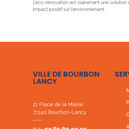
L’éco-rénovation est clairement une solution d
impact positif sur l’environnement.
VILLE DE BOURBON
SER
LANCY
M
P
21 Place de la Mairie
71140 Bourbon-Lancy
C
A