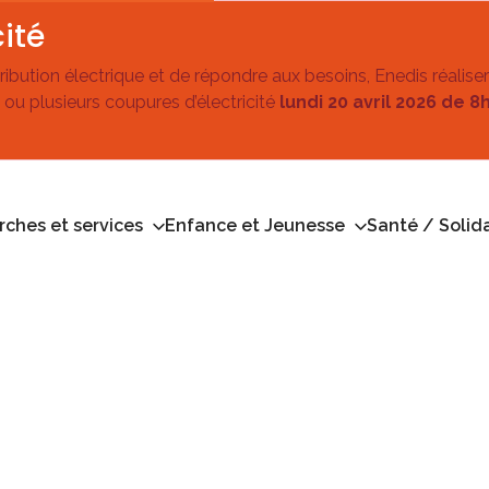
ité
stribution électrique et de répondre aux besoins, Enedis réalise
 ou plusieurs coupures d’électricité
lundi 20 avril 2026 de 8
ches et services
Enfance et Jeunesse
Santé / Solida