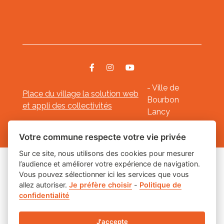
- Ville de
Place du village la solution web
Bourbon
et appli des collectivités
Lancy
Mentions légales
-
-
Gestion des cookies
Votre commune respecte votre vie privée
Sur ce site, nous utilisons des cookies pour mesurer
l’audience et améliorer votre expérience de navigation.
Les labels
Vous pouvez sélectionner ici les services que vous
allez autoriser.
Je préfère choisir
-
Politique de
confidentialité
J'accepte