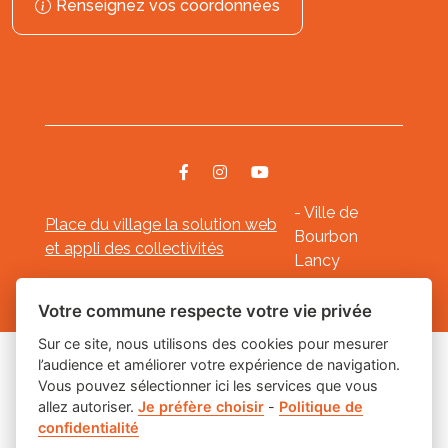
Renseignez vos coordonnées
- Ville de
Place du village la solution web
Bourbon
et appli des collectivités
Lancy
Mentions légales
-
-
Gestion des cookies
Votre commune respecte votre vie privée
Sur ce site, nous utilisons des cookies pour mesurer
l’audience et améliorer votre expérience de navigation.
Les labels
Vous pouvez sélectionner ici les services que vous
allez autoriser.
Je préfère choisir
-
Politique de
confidentialité