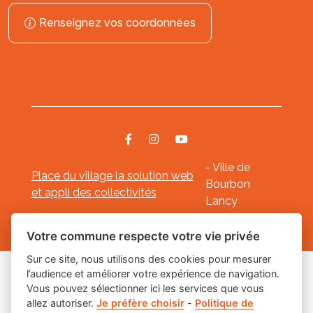
Renseignez vos coordonnées
- Ville de
Place du village la solution web
Bourbon
et appli des collectivités
Lancy
Mentions légales
-
-
Gestion des cookies
Votre commune respecte votre vie privée
Sur ce site, nous utilisons des cookies pour mesurer
l’audience et améliorer votre expérience de navigation.
Les labels
Vous pouvez sélectionner ici les services que vous
allez autoriser.
Je préfère choisir
-
Politique de