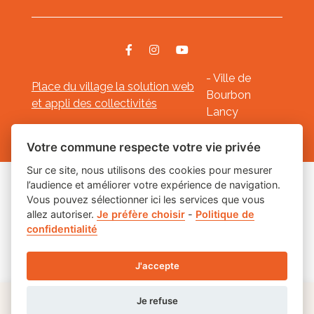
- Ville de
Place du village la solution web
Bourbon
et appli des collectivités
Lancy
Mentions légales
-
-
Gestion des cookies
Votre commune respecte votre vie privée
Sur ce site, nous utilisons des cookies pour mesurer
l’audience et améliorer votre expérience de navigation.
Les labels
Vous pouvez sélectionner ici les services que vous
allez autoriser.
Je préfère choisir
-
Politique de
confidentialité
J'accepte
Je refuse