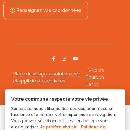
Renseignez vos coordonnées
- Ville de
Place du village la solution web
Bourbon
et appli des collectivités
Lancy
Mentions légales
-
-
Gestion des cookies
Votre commune respecte votre vie privée
Sur ce site, nous utilisons des cookies pour mesurer
l’audience et améliorer votre expérience de navigation.
Les labels
Vous pouvez sélectionner ici les services que vous
allez autoriser.
Je préfère choisir
-
Politique de