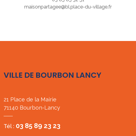
maisonpartagee@bl.place-du-village.fr
VILLE DE BOURBON LANCY
21 Place de la Mairie
71140 Bourbon-Lancy
03 85 89 23 23
Tél :