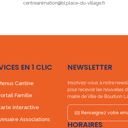
centreanimation@bl.place-du-village.fr
VICES EN 1 CLIC
NEWSLETTER
Inscrivez-vous à notre newsl
enus Cantine
pour recevoir les nouvelles d
ortail Famille
mairie de Ville de Bourbon L
arte interactive
Renseignez votre ema
nnuaire Associations
HORAIRES