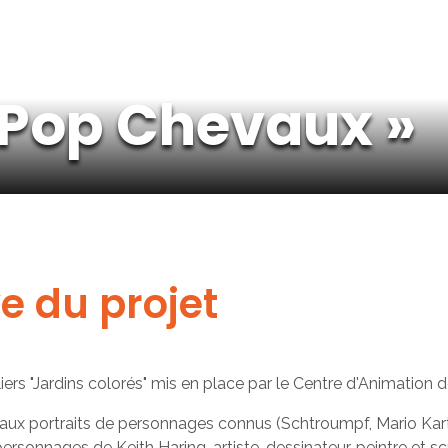
 Pop Chevaux »
ve du projet
teliers "Jardins colorés" mis en place par le Centre d'Animatio
x aux portraits de personnages connus (Schtroumpf, Mario Kar
ersonnages de Keith Haring, artiste, dessinateur, peintre et sc