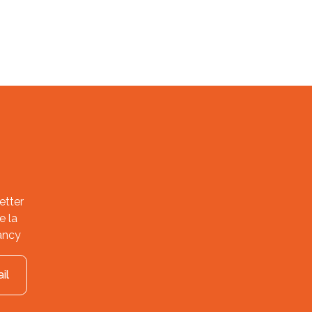
etter
e la
ancy
il