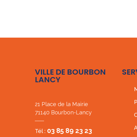
VILLE DE BOURBON
SER
LANCY
M
P
21 Place de la Mairie
71140 Bourbon-Lancy
C
A
03 85 89 23 23
Tél :