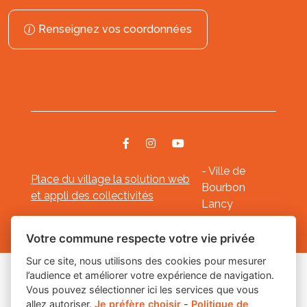
Renseignez vos coordonnées
- Ville de
Place du village la solution web
Bourbon
et appli des collectivités
Lancy
Mentions légales
-
-
Gestion des cookies
Votre commune respecte votre vie privée
Sur ce site, nous utilisons des cookies pour mesurer
l’audience et améliorer votre expérience de navigation.
Les labels
Vous pouvez sélectionner ici les services que vous
allez autoriser.
Je préfère choisir
-
Politique de