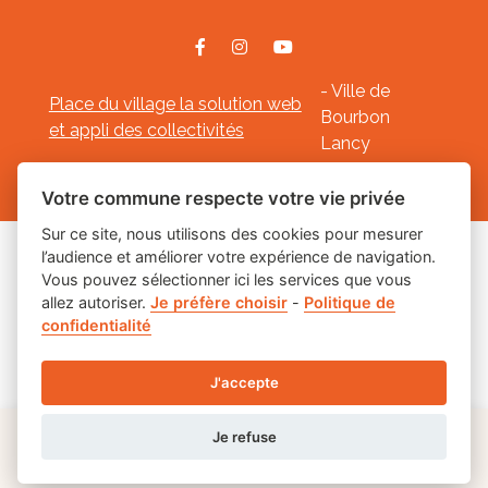
- Ville de
Place du village la solution web
Bourbon
et appli des collectivités
Lancy
Mentions légales
-
-
Gestion des cookies
Votre commune respecte votre vie privée
Sur ce site, nous utilisons des cookies pour mesurer
l’audience et améliorer votre expérience de navigation.
Les labels
Vous pouvez sélectionner ici les services que vous
allez autoriser.
Je préfère choisir
-
Politique de
confidentialité
J'accepte
Je refuse