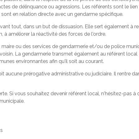
tes de délinquance ou agressions. Les référents sont le lien ent
 sont en relation directe avec un gendarme spécifique.
vant tout, dans un but de dissuasion. Elle sert également à res
in, à améliorer la réactivité des forces de l'ordre.
 maire ou des services de gendarmerie et/ou de police municip
 un voisin. La gendarmerie transmet également au référent loca
unes environnantes afin qu'il soit au courant.
oit aucune prérogative administrative ou judiciaire. Il rentre d
te. Si vous souhaitez devenir référent local, n'hésitez-pas à
municipale.
ts