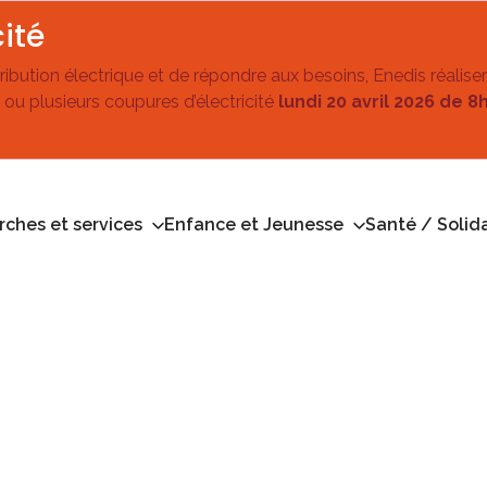
ité
stribution électrique et de répondre aux besoins, Enedis réalise
 ou plusieurs coupures d’électricité
lundi 20 avril 2026 de 8
ches et services
Enfance et Jeunesse
Santé / Solida