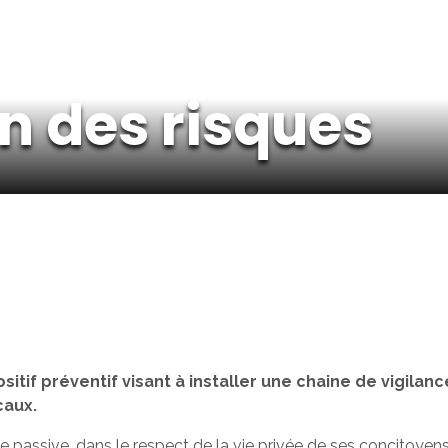
n des risques
positif préventif visant à installer une chaine de vigila
caux.
ance passive, dans le respect de la vie privée de ses concit