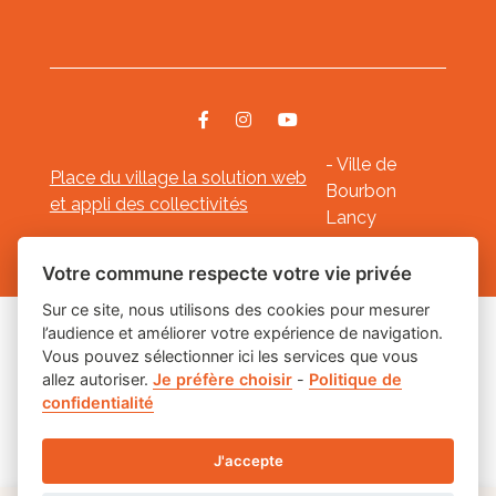
- Ville de
Place du village la solution web
Bourbon
et appli des collectivités
Lancy
Mentions légales
-
-
Gestion des cookies
Votre commune respecte votre vie privée
Sur ce site, nous utilisons des cookies pour mesurer
l’audience et améliorer votre expérience de navigation.
Les labels
Vous pouvez sélectionner ici les services que vous
allez autoriser.
Je préfère choisir
-
Politique de
confidentialité
J'accepte