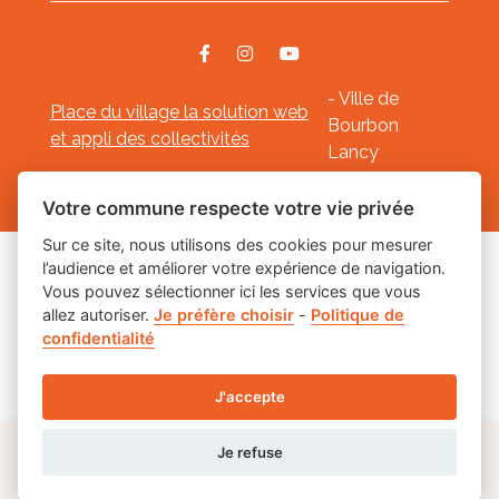
- Ville de
Place du village la solution web
Bourbon
et appli des collectivités
Lancy
Mentions légales
-
-
Gestion des cookies
Votre commune respecte votre vie privée
Sur ce site, nous utilisons des cookies pour mesurer
l’audience et améliorer votre expérience de navigation.
Les labels
Vous pouvez sélectionner ici les services que vous
allez autoriser.
Je préfère choisir
-
Politique de
confidentialité
J'accepte
Je refuse