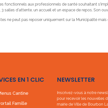
aces fonctionnels aux professionnels de santé souhaitant s'i
3 salles d'attente, un accueil et un espace de repos. Son ou
es ne peut pas reposer uniquement sur la Municipalité mais doi
VICES EN 1 CLIC
NEWSLETTER
Inscrivez-vous à notre newsl
enus Cantine
pour recevoir les nouvelles d
ortail Famille
mairie de Ville de Bourbon L