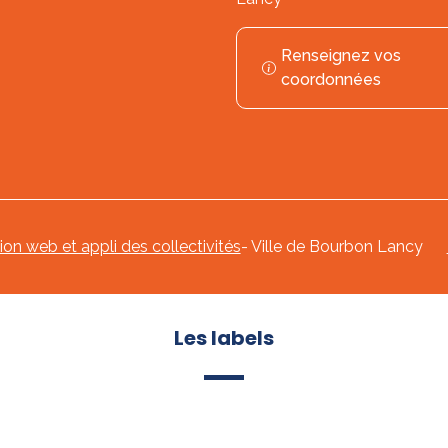
Renseignez vos
coordonnées
tion web et appli des collectivités
- Ville de Bourbon Lancy
Les labels