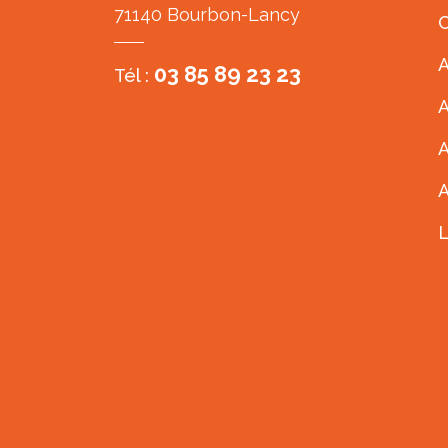
71140 Bourbon-Lancy
C
A
03 85 89 23 23
Tél :
A
A