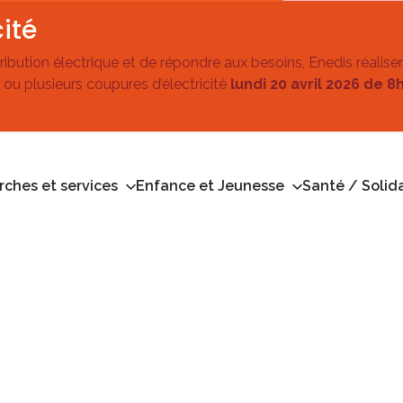
ité
stribution électrique et de répondre aux besoins, Enedis réalise
 ou plusieurs coupures d’électricité
lundi 20 avril 2026 de 8
ches et services
Enfance et Jeunesse
Santé / Solida