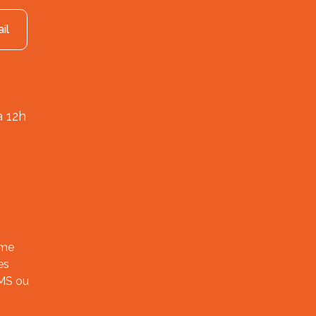
il
à 12h
ème
es
SMS ou