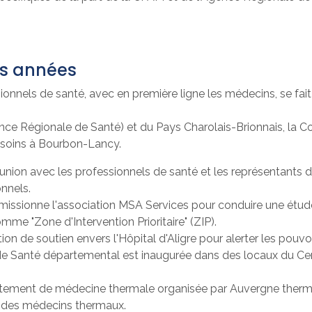
rs années
ionnels de santé, avec en première ligne les médecins, se fai
ence Régionale de Santé) et du Pays Charolais-Brionnais, la 
e soins à Bourbon-Lancy.
réunion avec les professionnels de santé et les représentants
onnels.
sionne l'association MSA Services pour conduire une étude s
me "Zone d'Intervention Prioritaire" (ZIP).
on de soutien envers l'Hôpital d'Aligre pour alerter les pouvoi
 Santé départemental est inaugurée dans des locaux du Centre 
rutement de médecine thermale organisée par Auvergne thermale
ès des médecins thermaux.