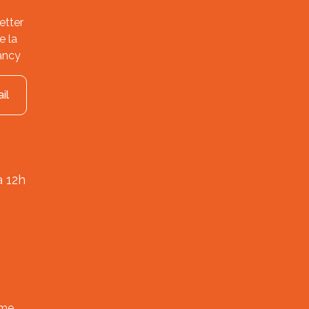
etter
e la
ancy
il
à 12h
ème