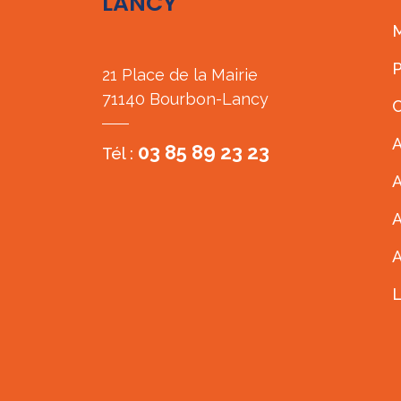
LANCY
M
P
21 Place de la Mairie
71140 Bourbon-Lancy
C
A
03 85 89 23 23
Tél :
A
A