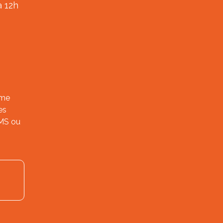
à 12h
ème
es
SMS ou