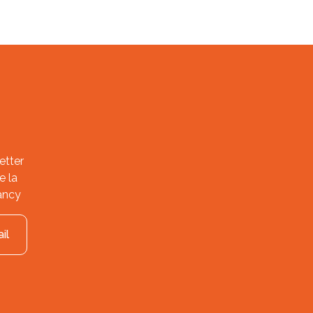
etter
e la
ancy
il