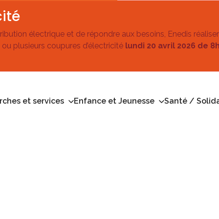
ité
stribution électrique et de répondre aux besoins, Enedis réalise
 ou plusieurs coupures d’électricité
lundi 20 avril 2026 de 8
ches et services
Enfance et Jeunesse
Santé / Solida