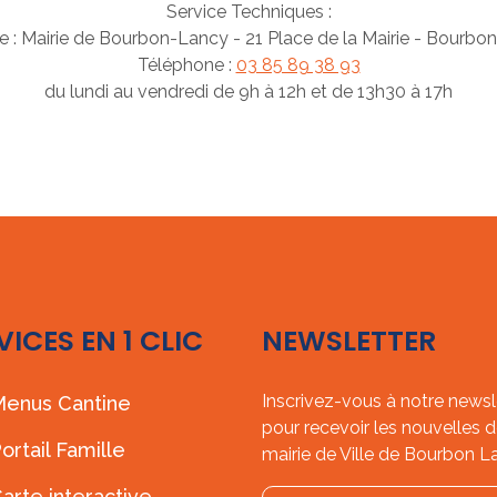
Service Techniques :
e : Mairie de Bourbon-Lancy - 21 Place de la Mairie - Bourbo
Téléphone :
03 85 89 38 93
du lundi au vendredi de 9h à 12h et de 13h30 à 17h
VICES EN 1 CLIC
NEWSLETTER
Inscrivez-vous à notre newsl
enus Cantine
pour recevoir les nouvelles d
ortail Famille
mairie de Ville de Bourbon L
arte interactive