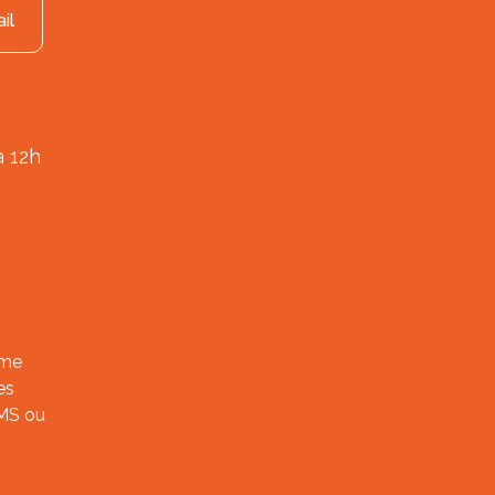
il
à 12h
ème
es
SMS ou