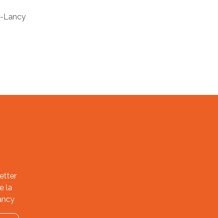
n-Lancy
etter
e la
ancy