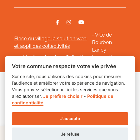
- Ville de
Place du village la solution web
Bourbon
et appli des collectivités
Lancy
Mentions légales
-
Gestion des cookies
Votre commune respecte votre vie privée
Sur ce site, nous utilisons des cookies pour mesurer
l’audience et améliorer votre expérience de navigation.
Les labels
Vous pouvez sélectionner ici les services que vous
allez autoriser.
Je préfère choisir
-
Politique de
confidentialité
J'accepte
Je refuse