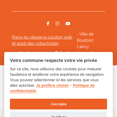
- Ville de
Place du village la solution web
Bourbon
et appli des collectivités
Lancy
Mentions légales
-
Gestion des cookies
Votre commune respecte votre vie privée
Sur ce site, nous utilisons des cookies pour mesurer
l’audience et améliorer votre expérience de navigation.
Les labels
Vous pouvez sélectionner ici les services que vous
allez autoriser.
Je préfère choisir
-
Politique de
confidentialité
J'accepte
Je refuse