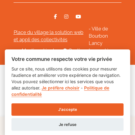
- Ville de
Place du village la solution web
Bourbon
et appli des collectivités
Lancy
Mentions légales
-
Gestion des cookies
Votre commune respecte votre vie privée
Sur ce site, nous utilisons des cookies pour mesurer
l’audience et améliorer votre expérience de navigation.
Les labels
Vous pouvez sélectionner ici les services que vous
allez autoriser.
Je préfère choisir
-
Politique de
confidentialité
J'accepte
Je refuse