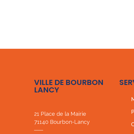
VILLE DE BOURBON
SER
LANCY
M
P
21 Place de la Mairie
71140 Bourbon-Lancy
C