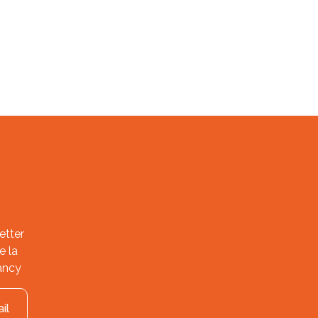
etter
e la
ancy
il