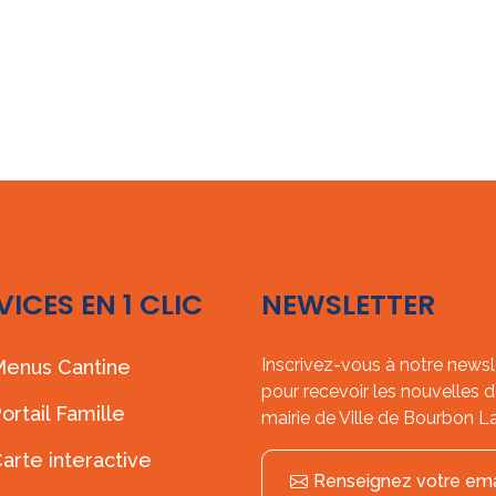
VICES EN 1 CLIC
NEWSLETTER
Inscrivez-vous à notre newsl
enus Cantine
pour recevoir les nouvelles d
ortail Famille
mairie de Ville de Bourbon L
arte interactive
Renseignez votre ema