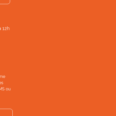
à 12h
ème
es
SMS ou