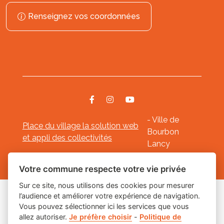
Renseignez vos coordonnées
- Ville de
Place du village la solution web
Bourbon
et appli des collectivités
Lancy
Mentions légales
-
-
Gestion des cookies
Votre commune respecte votre vie privée
Sur ce site, nous utilisons des cookies pour mesurer
l’audience et améliorer votre expérience de navigation.
Les labels
Vous pouvez sélectionner ici les services que vous
allez autoriser.
Je préfère choisir
-
Politique de