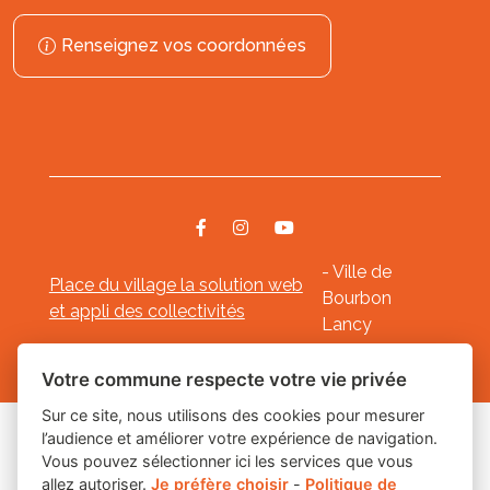
Renseignez vos coordonnées
- Ville de
Place du village la solution web
Bourbon
et appli des collectivités
Lancy
Mentions légales
-
-
Gestion des cookies
Votre commune respecte votre vie privée
Sur ce site, nous utilisons des cookies pour mesurer
l’audience et améliorer votre expérience de navigation.
Les labels
Vous pouvez sélectionner ici les services que vous
allez autoriser.
Je préfère choisir
-
Politique de