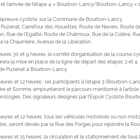
rt et l’arrivée de l’étape 4 « Bourbon-Lancy/Bourbon-Lancy » 
 l’épreuve cycliste, sur la Commune de Bourbon-Lancy,
e Puzenat, Carrefour des Alouettes, Route de Nevers, Route de
, Rue de l’Egalité, Route de Chalmoux, Rue de la Colline, Rue
de la Chaumière, Avenue de la Libération.
 heures 30 et 9 heures, le comité d’organisation de la course 
 la mise en place de la ligne de départ des étapes 3 et 4, d
ude Puzenat à Bourbon-Lancy.
9 heures et 12 heures : les participants à l’étape 3 (Bourbon-
et Somme, emprunteront le parcours mentionné à l’article 2
hnologies. Des signaleurs désignés par l’Espoir Cycliste Bour
8 heures et 12 heures, tous les véhicules motorisés ou non mot
tes, seront déviés par la Rue des Forges pour rejoindre la Ro
 heures et 15 heures, la circulation et le stationnement de to