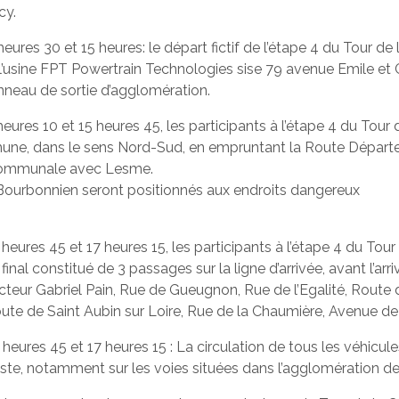
cy.
4 heures 30 et 15 heures: le départ fictif de l’étape 4 du To
l’usine FPT Powertrain Technologies sise 79 avenue Emile et 
nneau de sortie d’agglomération.
5 heures 10 et 15 heures 45, les participants à l’étape 4 du
ne, dans le sens Nord-Sud, en empruntant la Route Départem
e communale avec Lesme.
e Bourbonnien seront positionnés aux endroits dangereux
15 heures 45 et 17 heures 15, les participants à l’étape 4 d
nal constitué de 3 passages sur la ligne d’arrivée, avant l’arri
eur Gabriel Pain, Rue de Gueugnon, Rue de l’Egalité, Route d
ute de Saint Aubin sur Loire, Rue de la Chaumière, Avenue de 
15 heures 45 et 17 heures 15 : La circulation de tous les véhic
cliste, notamment sur les voies situées dans l’agglomération 