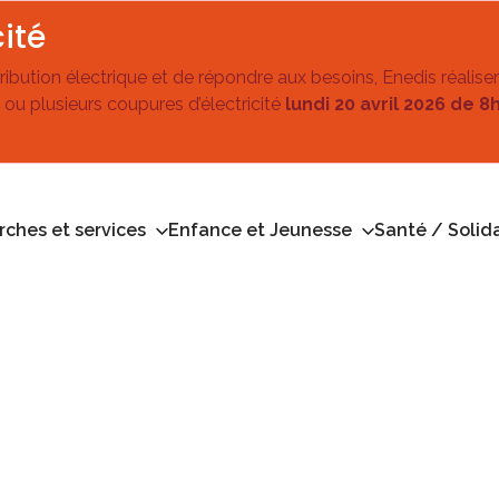
ité
stribution électrique et de répondre aux besoins, Enedis réalise
 ou plusieurs coupures d’électricité
lundi 20 avril 2026 de 8
ches et services
Enfance et Jeunesse
Santé / Solida