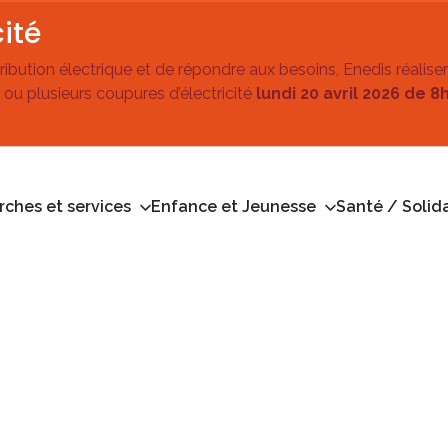
ité
stribution électrique et de répondre aux besoins, Enedis réalise
 ou plusieurs coupures d’électricité
lundi 20 avril 2026 de 8
ches et services
Enfance et Jeunesse
Santé / Solida