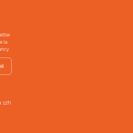
etter
e la
ancy
il
à 12h