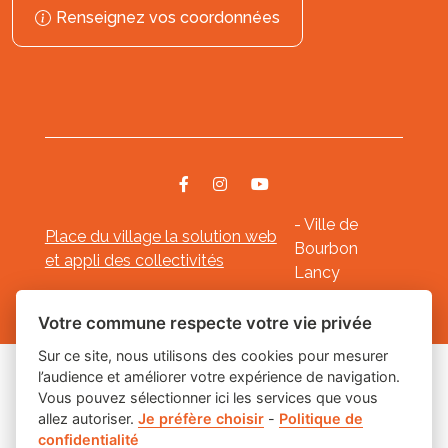
Renseignez vos coordonnées
- Ville de
Place du village la solution web
Bourbon
et appli des collectivités
Lancy
Mentions légales
-
-
Gestion des cookies
Votre commune respecte votre vie privée
Sur ce site, nous utilisons des cookies pour mesurer
l’audience et améliorer votre expérience de navigation.
Les labels
Vous pouvez sélectionner ici les services que vous
allez autoriser.
Je préfère choisir
-
Politique de
confidentialité