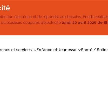
ité
stribution électrique et de répondre aux besoins, Enedis réalise
 ou plusieurs coupures d’électricité
lundi 20 avril 2026 de 8
ches et services
Enfance et Jeunesse
Santé / Solida