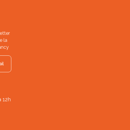
etter
e la
ancy
il
à 12h