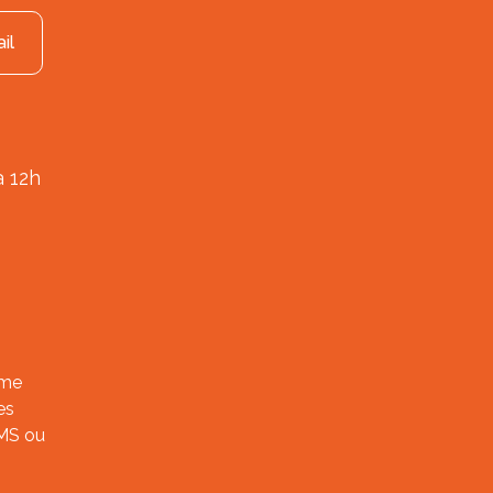
il
à 12h
ème
es
SMS ou