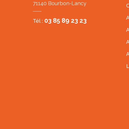
71140 Bourbon-Lancy
C
A
03 85 89 23 23
Tél :
A
A