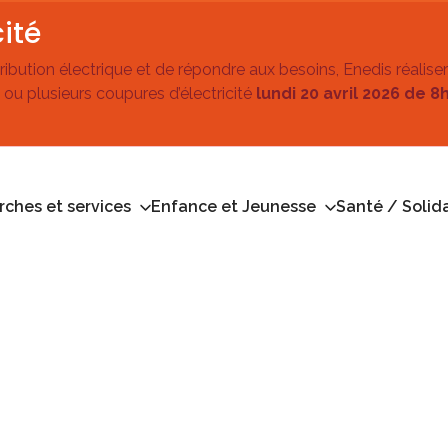
ité
stribution électrique et de répondre aux besoins, Enedis réalise
 ou plusieurs coupures d’électricité
lundi 20 avril 2026 de 8
ches et services
Enfance et Jeunesse
Santé / Solida