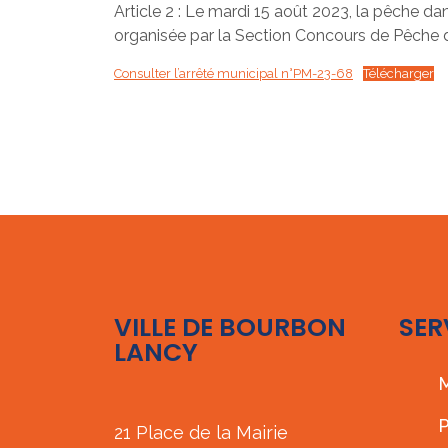
Article 2 : Le mardi 15 août 2023, la pêche da
organisée par la Section Concours de Pêche 
Consulter l’arrêté municipal n°PM-23-68
Télécharger
VILLE DE BOURBON
SER
LANCY
M
P
21 Place de la Mairie