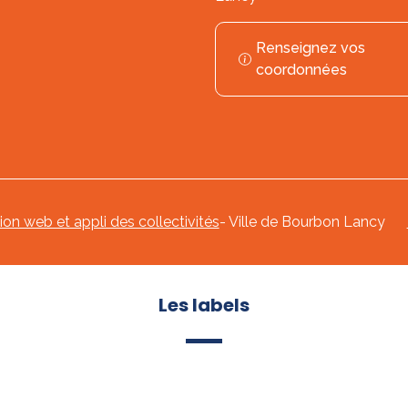
Renseignez vos
coordonnées
tion web et appli des collectivités
- Ville de Bourbon Lancy
Les labels