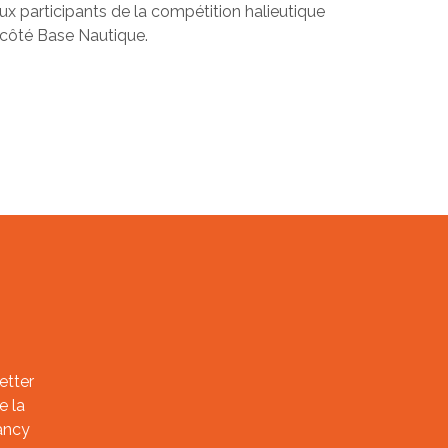
ux participants de la compétition halieutique
 côté Base Nautique.
etter
e la
ancy