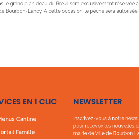
ns le grand plan d’eau du Breuil sera exclusivement réservée a
de Bourbon-Lancy. A cette occasion, le pêche sera autorisée
VICES EN 1 CLIC
NEWSLETTER
Inscrivez-vous à notre newsl
enus Cantine
pour recevoir les nouvelles d
ortail Famille
mairie de Ville de Bourbon L