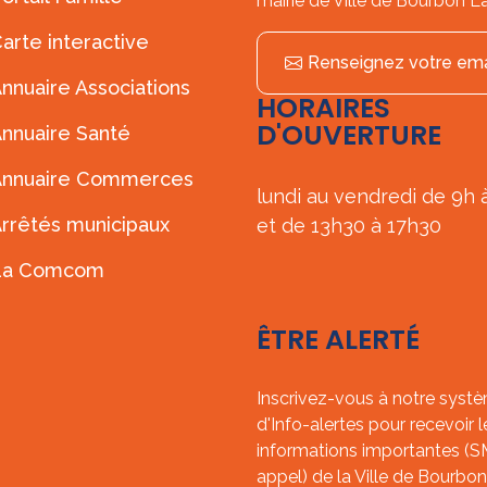
mairie de Ville de Bourbon L
arte interactive
Renseignez votre ema
nnuaire Associations
HORAIRES
D'OUVERTURE
nnuaire Santé
Annuaire Commerces
lundi au vendredi de 9h 
rrêtés municipaux
et de 13h30 à 17h30
La Comcom
ÊTRE ALERTÉ
Inscrivez-vous à notre syst
d'Info-alertes pour recevoir l
informations importantes (
appel) de la Ville de Bourbon