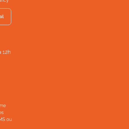
ancy
il
à 12h
ème
es
SMS ou