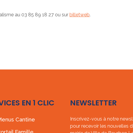
alisme au 03 85 89 18 27 ou sur
billetweb
.
VICES EN 1 CLIC
NEWSLETTER
Inscrivez-vous à notre newsl
enus Cantine
pour recevoir les nouvelles d
ortail Famille