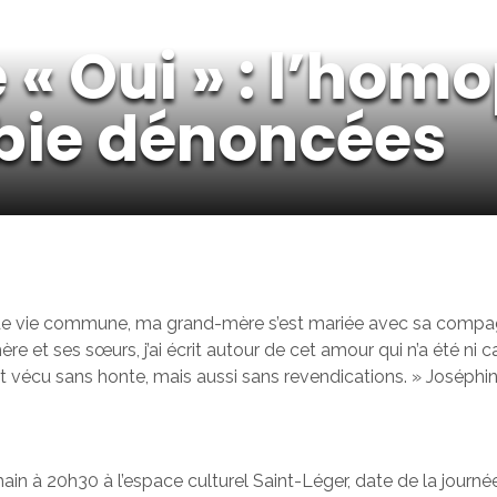
« Oui » : l’homo
bie dénoncées
s de vie commune, ma grand-mère s’est mariée avec sa compa
re et ses sœurs, j’ai écrit autour de cet amour qui n’a été ni
nt vécu sans honte, mais aussi sans revendications. » Joséph
ain à 20h30 à l’espace culturel Saint-Léger, date de la journé