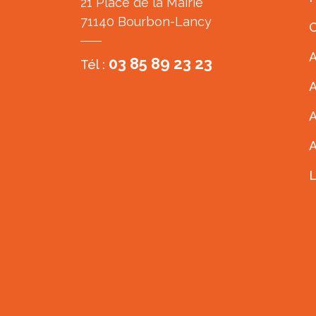
21 Place de la Mairie
71140 Bourbon-Lancy
C
A
03 85 89 23 23
Tél :
A
A