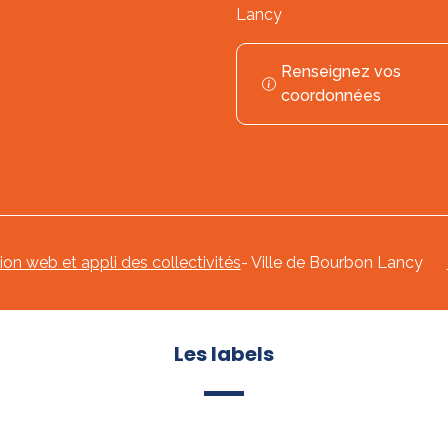
Lancy
Renseignez vos
coordonnées
tion web et appli des collectivités
- Ville de Bourbon Lancy
Les labels