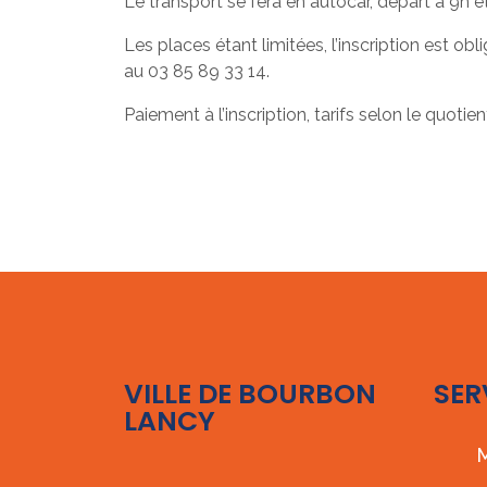
Le transport se fera en autocar, départ à 9h e
Les places étant limitées, l’inscription est obl
au 03 85 89 33 14.
Paiement à l’inscription, tarifs selon le quotient
VILLE DE BOURBON
SER
LANCY
M