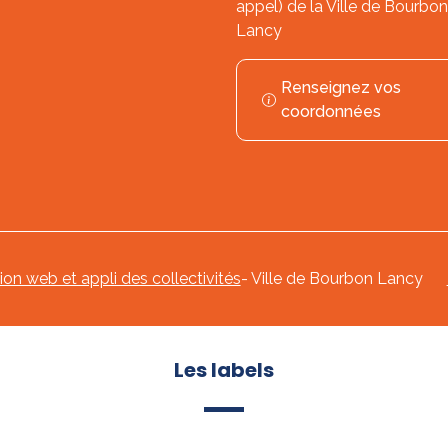
appel) de la Ville de Bourbon
Lancy
Renseignez vos
coordonnées
tion web et appli des collectivités
- Ville de Bourbon Lancy
Les labels