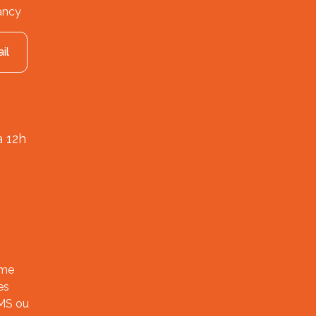
ancy
il
à 12h
ème
es
SMS ou