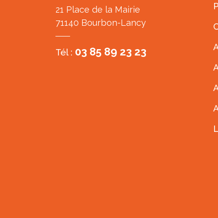
P
21 Place de la Mairie
71140 Bourbon-Lancy
C
A
03 85 89 23 23
Tél :
A
A