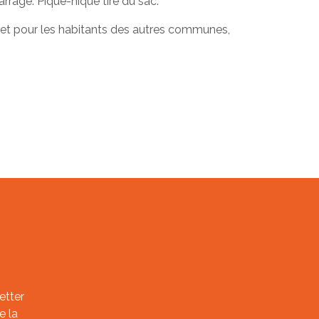
rrage. Pique-nique tiré du sac.
juillet pour les habitants des autres communes,
etter
e la