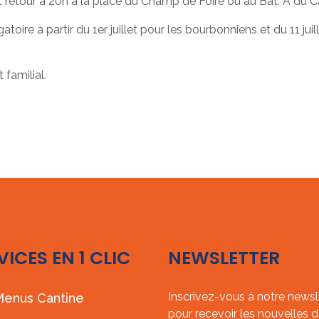
t retour à 20h à la place du Champ de Foire ou au Bât. A du Ca
igatoire à partir du 1er juillet pour les bourbonniens et du 11 
 familial.
VICES EN 1 CLIC
NEWSLETTER
Inscrivez-vous à notre newsl
enus Cantine
pour recevoir les nouvelles d