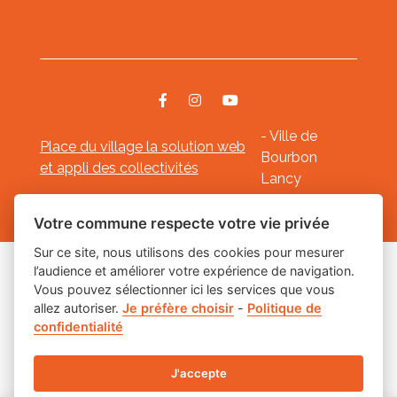
- Ville de
Place du village la solution web
Bourbon
et appli des collectivités
Lancy
Mentions légales
-
-
Gestion des cookies
Votre commune respecte votre vie privée
Sur ce site, nous utilisons des cookies pour mesurer
l’audience et améliorer votre expérience de navigation.
Les labels
Vous pouvez sélectionner ici les services que vous
allez autoriser.
Je préfère choisir
-
Politique de
confidentialité
J'accepte