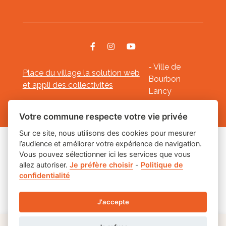
- Ville de
Place du village la solution web
Bourbon
et appli des collectivités
Lancy
Mentions légales
-
-
Gestion des cookies
Votre commune respecte votre vie privée
Sur ce site, nous utilisons des cookies pour mesurer
l’audience et améliorer votre expérience de navigation.
Les labels
Vous pouvez sélectionner ici les services que vous
allez autoriser.
Je préfère choisir
-
Politique de
confidentialité
J'accepte