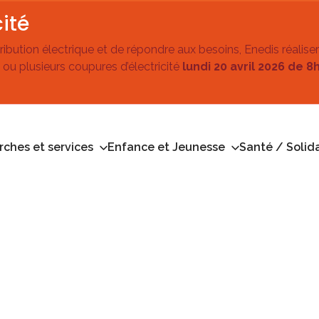
ité
stribution électrique et de répondre aux besoins, Enedis réalise
 ou plusieurs coupures d’électricité
lundi 20 avril 2026 de 8
ches et services
Enfance et Jeunesse
Santé / Solida