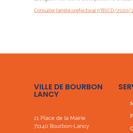
Consulter l’arrêté préfectoral n°BSCD/2020/
VILLE DE BOURBON
SER
LANCY
M
P
21 Place de la Mairie
71140 Bourbon-Lancy
C