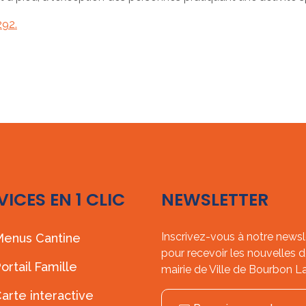
292.
VICES EN 1 CLIC
NEWSLETTER
Inscrivez-vous à notre newsl
enus Cantine
pour recevoir les nouvelles d
ortail Famille
mairie de Ville de Bourbon L
arte interactive