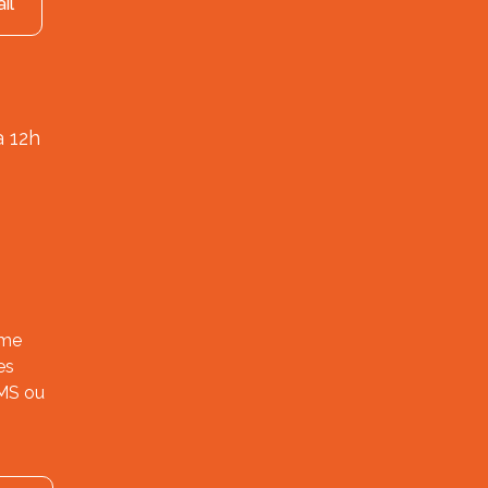
il
à 12h
ème
es
SMS ou