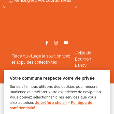
Renseignez vos coordonnées
- Ville de
Place du village la solution web
Bourbon
et appli des collectivités
Lancy
Mentions légales
-
-
Gestion des cookies
Votre commune respecte votre vie privée
Sur ce site, nous utilisons des cookies pour mesurer
l’audience et améliorer votre expérience de navigation.
Les labels
Vous pouvez sélectionner ici les services que vous
allez autoriser.
Je préfère choisir
-
Politique de
confidentialité