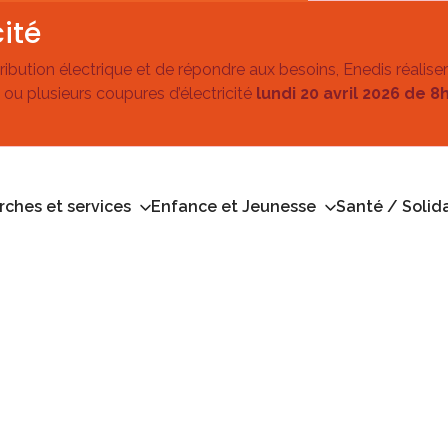
ité
stribution électrique et de répondre aux besoins, Enedis réalise
 ou plusieurs coupures d’électricité
lundi 20 avril 2026 de 8
ches et services
Enfance et Jeunesse
Santé / Solida