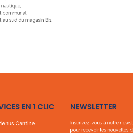
e nautique,
nt communal,
et au sud du magasin Bi1.
VICES EN 1 CLIC
NEWSLETTER
Inscrivez-vous à notre newsl
enus Cantine
pour recevoir les nouvelles d