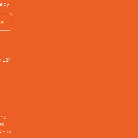
ancy
il
à 12h
ème
es
SMS ou