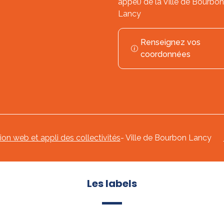
appel) de la Ville de Bourbon
Lancy
Renseignez vos
coordonnées
tion web et appli des collectivités
- Ville de Bourbon Lancy
Les labels