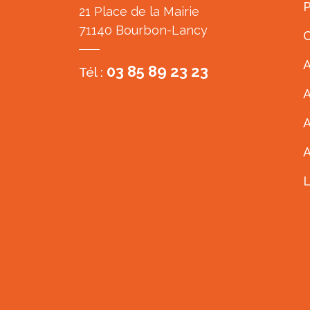
P
21 Place de la Mairie
71140 Bourbon-Lancy
C
A
03 85 89 23 23
Tél :
A
A