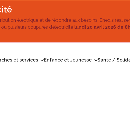
ité
stribution électrique et de répondre aux besoins, Enedis réalise
 ou plusieurs coupures d’électricité
lundi 20 avril 2026 de 8
ches et services
Enfance et Jeunesse
Santé / Solida