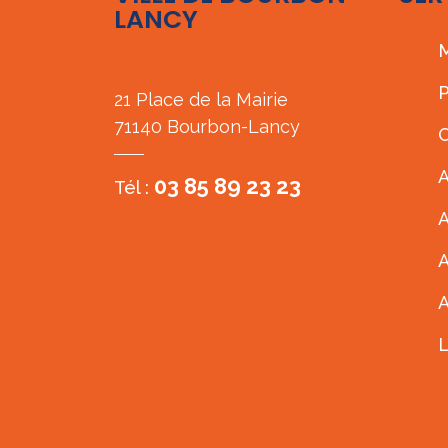
LANCY
M
P
21 Place de la Mairie
71140 Bourbon-Lancy
C
A
03 85 89 23 23
Tél :
A
A