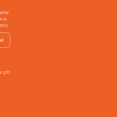
etter
e la
ancy
il
à 12h