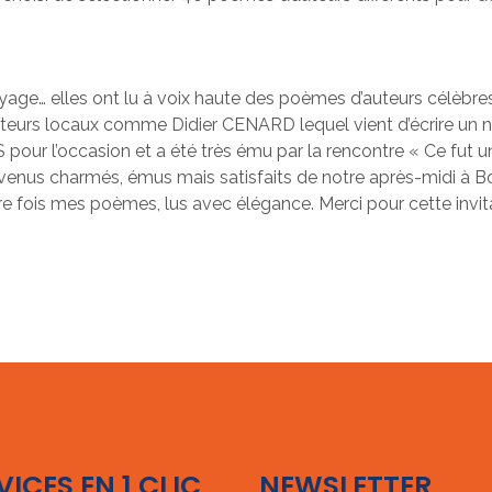
voyage… elles ont lu à voix haute des poèmes d’auteurs célèbres
teurs locaux comme Didier CENARD lequel vient d’écrire un 
 pour l’occasion et a été très ému par la rencontre « Ce fut
us charmés, émus mais satisfaits de notre après-midi à Bou
e fois mes poèmes, lus avec élégance. Merci pour cette invitat
VICES EN 1 CLIC
NEWSLETTER