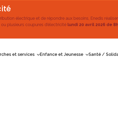
ité
stribution électrique et de répondre aux besoins, Enedis réalise
 ou plusieurs coupures d’électricité
lundi 20 avril 2026 de 8
ches et services
Enfance et Jeunesse
Santé / Solida