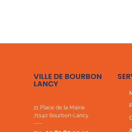
VILLE DE BOURBON
SER
LANCY
M
P
21 Place de la Mairie
71140 Bourbon-Lancy
C
A