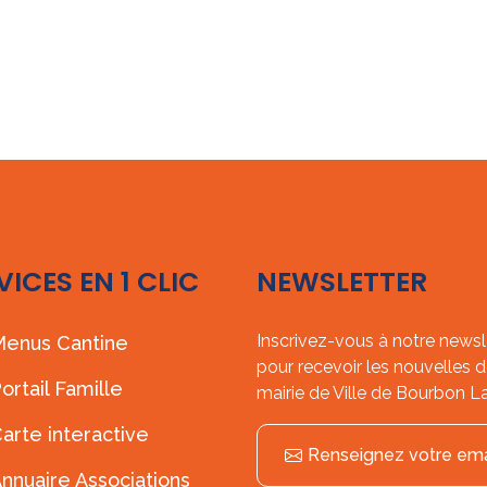
VICES EN 1 CLIC
NEWSLETTER
Inscrivez-vous à notre newsl
enus Cantine
pour recevoir les nouvelles d
ortail Famille
mairie de Ville de Bourbon L
arte interactive
Renseignez votre ema
nnuaire Associations