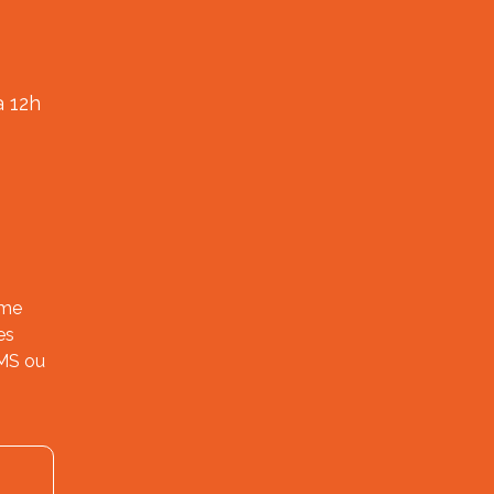
à 12h
ème
es
SMS ou