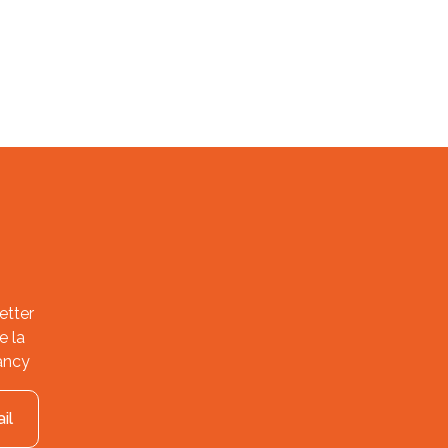
etter
e la
ancy
il