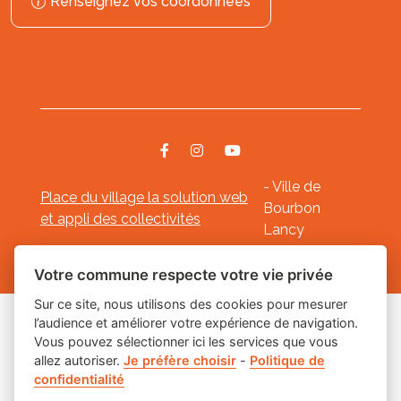
Renseignez vos coordonnées
- Ville de
Place du village la solution web
Bourbon
et appli des collectivités
Lancy
Mentions légales
-
-
Gestion des cookies
Votre commune respecte votre vie privée
Sur ce site, nous utilisons des cookies pour mesurer
l’audience et améliorer votre expérience de navigation.
Les labels
Vous pouvez sélectionner ici les services que vous
allez autoriser.
Je préfère choisir
-
Politique de
confidentialité