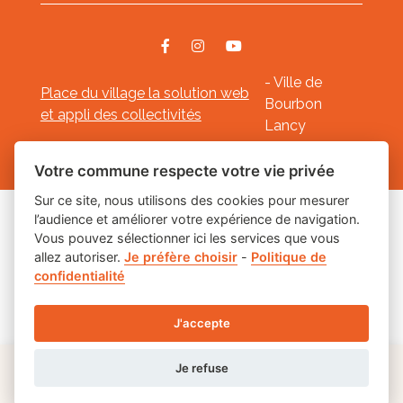
- Ville de
Place du village la solution web
Bourbon
et appli des collectivités
Lancy
Mentions légales
-
-
Gestion des cookies
Votre commune respecte votre vie privée
Sur ce site, nous utilisons des cookies pour mesurer
l’audience et améliorer votre expérience de navigation.
Les labels
Vous pouvez sélectionner ici les services que vous
allez autoriser.
Je préfère choisir
-
Politique de
confidentialité
J'accepte
Je refuse