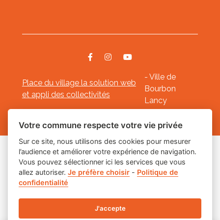
- Ville de
Place du village la solution web
Bourbon
et appli des collectivités
Lancy
Mentions légales
-
-
Gestion des cookies
Votre commune respecte votre vie privée
Sur ce site, nous utilisons des cookies pour mesurer
l’audience et améliorer votre expérience de navigation.
Les labels
Vous pouvez sélectionner ici les services que vous
allez autoriser.
Je préfère choisir
-
Politique de
confidentialité
J'accepte