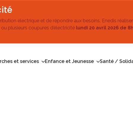
ité
stribution électrique et de répondre aux besoins, Enedis réalise
 ou plusieurs coupures d’électricité
lundi 20 avril 2026 de 8
ches et services
Enfance et Jeunesse
Santé / Solida