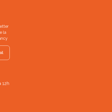
etter
e la
ancy
il
à 12h