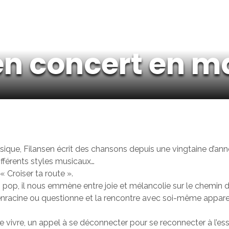
en concert en m
ique, Filansen écrit des chansons depuis une vingtaine d’année
fférents styles musicaux…
« Croiser ta route ».
pop, il nous emmène entre joie et mélancolie sur le chemin de 
ui enracine ou questionne et la rencontre avec soi-même appa
de vivre, un appel à se déconnecter pour se reconnecter à l’ess