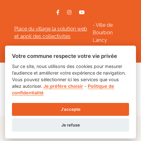
- Ville de
Place du village la solution web
Bourbon
et appli des collectivités
Lancy
Mentions légales
-
-
Gestion des cookies
Votre commune respecte votre vie privée
Sur ce site, nous utilisons des cookies pour mesurer
l’audience et améliorer votre expérience de navigation.
Les labels
Vous pouvez sélectionner ici les services que vous
allez autoriser.
Je préfère choisir
-
Politique de
confidentialité
J'accepte
Je refuse