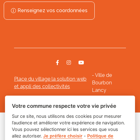
Renseignez vos coordonnées
- Ville de
Place du village la solution web
Bourbon
et appli des collectivités
Lancy
Mentions légales
-
-
Gestion des cookies
Votre commune respecte votre vie privée
Sur ce site, nous utilisons des cookies pour mesurer
l’audience et améliorer votre expérience de navigation.
Les labels
Vous pouvez sélectionner ici les services que vous
allez autoriser.
Je préfère choisir
-
Politique de