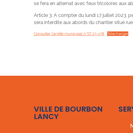
se fera en alternat avec feux tricolores aux 
Article 3: A compter du lundi 17 juillet 2023, 
sera interdite aux abords du chantier situé rue
Consulter l’arrêté municipal n°ST 23-138
Télécharger
VILLE DE BOURBON
SER
LANCY
M