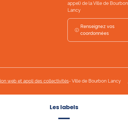
appel) de la Ville de Bourbon
Lancy
Renseignez vos
coordonnées
tion web et appli des collectivités
- Ville de Bourbon Lancy
Les labels