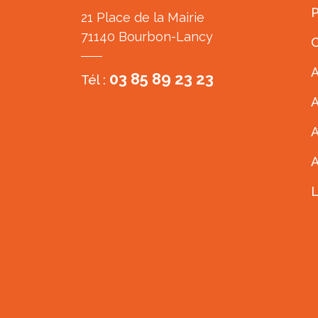
P
21 Place de la Mairie
71140 Bourbon-Lancy
C
A
03 85 89 23 23
Tél :
A
A