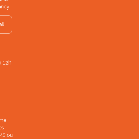
ancy
il
à 12h
ème
es
SMS ou