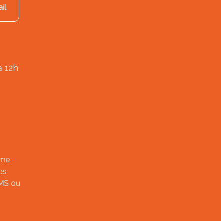
il
à 12h
ème
es
SMS ou