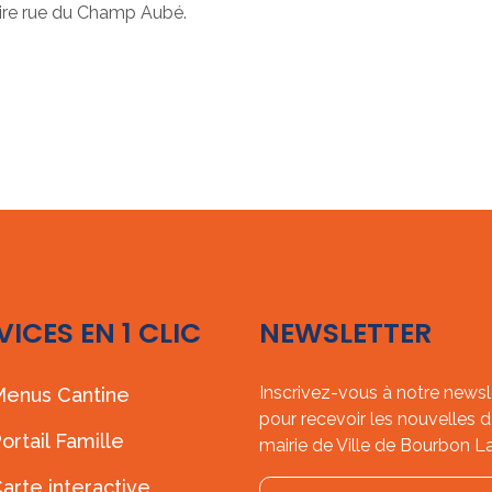
taire rue du Champ Aubé.
VICES EN 1 CLIC
NEWSLETTER
Inscrivez-vous à notre newsl
enus Cantine
pour recevoir les nouvelles d
ortail Famille
mairie de Ville de Bourbon L
arte interactive