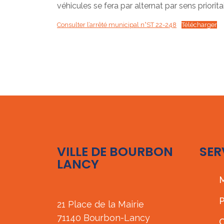
véhicules se fera par alternat par sens priori
Consulter l’arrêté municipal n°ST 22-248
Télécharger
VILLE DE BOURBON
SER
LANCY
M
P
21 Place de la Mairie
71140 Bourbon-Lancy
C