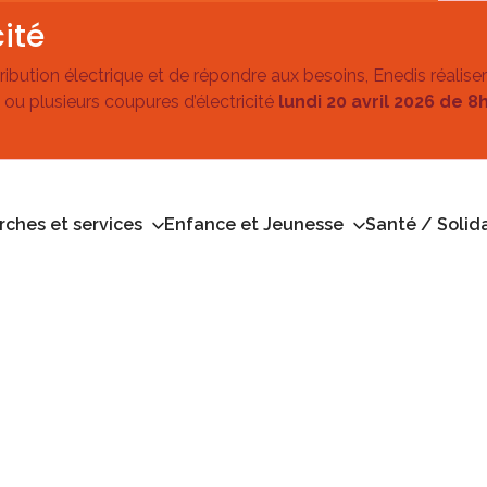
ité
stribution électrique et de répondre aux besoins, Enedis réalise
 ou plusieurs coupures d’électricité
lundi 20 avril 2026 de 8
ches et services
Enfance et Jeunesse
Santé / Solida