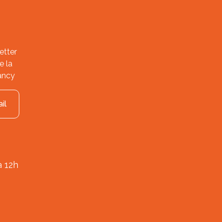
etter
e la
ancy
il
à 12h