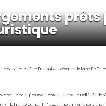
gements prêts 
uristique
la visite des gîtes du Parc Puzenat en présence de Mme De Ba
pose de 4 gîtes ayant chacun leur particularité afin de répo
Gîtes de France) comporte 28 couchages répartis sur 9 chambre